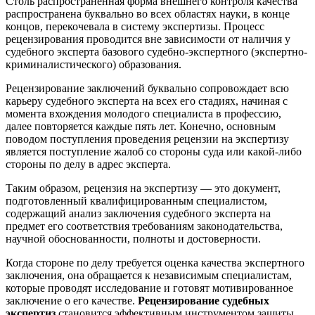
Столь распространенная форма внешнего контроля качества
распространена буквально во всех областях науки, в конце
концов, перекочевала в систему экспертизы. Процесс
рецензирования проводится вне зависимости от наличия у
судебного эксперта базового судебно-экспертного (экспертно-
криминалистического) образования.
Рецензирование заключений буквально сопровождает всю
карьеру судебного эксперта на всех его стадиях, начиная с
момента вхождения молодого специалиста в профессию,
далее повторяется каждые пять лет. Конечно, основным
поводом поступления проведения рецензии на экспертизу
является поступление жалоб со стороны суда или какой-либо
стороны по делу в адрес эксперта.
Таким образом, рецензия на экспертизу — это документ,
подготовленный квалифицированным специалистом,
содержащий анализ заключения судебного эксперта на
предмет его соответствия требованиям законодательства,
научной обоснованности, полноты и достоверности.
Когда стороне по делу требуется оценка качества экспертного
заключения, она обращается к независимым специалистам,
которые проводят исследование и готовят мотивированное
заключение о его качестве.
Рецензирование судебных
экспертиз
становится эффективным инструментом защиты