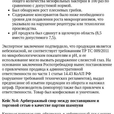
общего количества мезофильных бактерий в 100 раз по
сравнению с допустимой нормой.
Был обнаружен рост плесневых грибов.
Содержание консервантов было ниже необходимого
уровня для подавления роста микроорганизмов, что
указывало на нарушение рецептуры или технологии
производства.
pH продукта был сдвинут в щелочную область (8,5
вместо допустимого 7,5).
Экспертное заключение подтвердило, что продукция является
небезопасной, не соответствует требованиям ТР ТС 009/2011
по микробиологическим показателям и pH, и ее
использование могло вызвать раздражение слизистой глаз. На
основании заключения Роспотребнадзор вынес постановление
о привлечении продавца к административной
ответственности по части 1 статьи 14.43 КоАП РФ
(нарушение требований технических регламентов), выдал
предписание об изъятии продукции из оборота и наложил
штраф. Производитель (импортер) также был привлечен к
ответственности. Товар был конфискован и уничтожен.
Кейс №4: Арбитражный спор между поставщиком и
торговой сетью о качестве партии шампуня
Крупная торговая сеть обратилась в арбитражный суд с иском