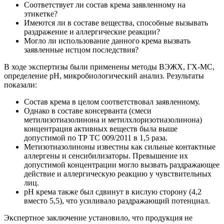
Соответствует ли состав крема заявленному на
этикетке?
Имеются ли в составе вещества, способные вызывать
раздражение и аллергические реакции?
Могло ли использование данного крема вызвать
заявленные истцом последствия?
В ходе экспертизы были применены методы ВЭЖХ, ГХ-МС,
определение pH, микробиологический анализ. Результаты
показали:
Состав крема в целом соответствовал заявленному.
Однако в составе консерванта (смеси
метилизотиазолинона и метилхлоризотиазолинона)
концентрация активных веществ была выше
допустимой по ТР ТС 009/2011 в 1,5 раза.
Метизотиазолиноны известны как сильные контактные
аллергены и сенсибилизаторы. Превышение их
допустимой концентрации могло вызвать раздражающее
действие и аллергическую реакцию у чувствительных
лиц.
pH крема также был сдвинут в кислую сторону (4,2
вместо 5,5), что усиливало раздражающий потенциал.
Экспертное заключение установило, что продукция не