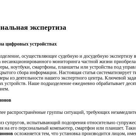
нальная экспертиза
 на цифровых устройствах
азделение, осуществляющее судебную и досудебную экспертизу
 несанкционированного мониторинга частной жизни приобрела 
теры, ноутбуки, смартфоны, планшеты или устройства под упра
крытого сбора информации. Настоящая статья систематизирует 
еры из деятельности нашего экспертного центра. Ключевой зад
х устройств. Наше подразделение ежедневно обрабатывает десят
ием.
ионов
лее распространённые группы ситуаций, требующих незамедлите
из супругов, испытывающий подозрения относительно супружеск
ия на его персональный компьютер, смартфон или планшет. Так
пионов
осложняется тем, что установка производится лицом, им