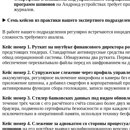
программ шпионов
на Андроид-устройствах требует про
журналов.
▶️
Семь кейсов из практики нашего экспертного подразделе
В работе нашего подразделения регулярно встречаются инцид
сложность требуемого анализа.
Кейс номер 1. Руткит на ноутбуке финансового директора ро
предстоящих тендерах. Стандартные антивирусные средства н
обход операционной системы. Обнаружены два руткита. Первый
обеспечение перехватывало файлы перед их шифрованием на ди
Кейс номер 2. Супружеское слежение через профиль управ
аккумулятора, регулярное включение микрофона и камеры без 
приложение шпиона, а добавил смартфон в корпоративный про
активированы функции сбора геолокации, записи окружения и
Кейс номер 3. Стилер банковских данных под видом обновле
течение трёх часов с его расчётного счёта списано более двух
браузера, подменило сертификаты безопасности и при каждом 
исключительно в оперативной памяти, используя технику бесф
Кейс номер 4. Слежение за адвокатом со стороны процессуа
шпионов
на его ноутбуке выявил модифицированную версию л