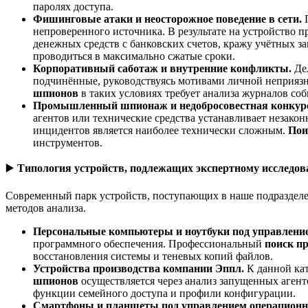
паролях доступа.
Фишинговые атаки и неосторожное поведение в сети.
непроверенного источника. В результате на устройство 
денежных средств с банковских счетов, кражу учётных
проводиться в максимально сжатые сроки.
Корпоративный саботаж и внутренние конфликты.
Де
подчинённые, руководствуясь мотивами личной неприязн
шпионов
в таких условиях требует анализа журналов соб
Промышленный шпионаж и недобросовестная конкур
агентов или технические средства устанавливает незак
инцидентов является наиболее технически сложным.
Пои
инструментов.
▶️
Типология устройств, подлежащих экспертному исследо
Современный парк устройств, поступающих в наше подразделе
методов анализа.
Персональные компьютеры и ноутбуки под управлени
программного обеспечения. Профессиональный
поиск п
восстановления системы и теневых копий файлов.
Устройства производства компании Эппл.
К данной ка
шпионов
осуществляется через анализ запущенных аген
функции семейного доступа и профили конфигурации.
Смартфоны и планшеты под управлением операционн