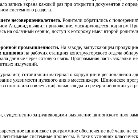
ало запись экрана каждый раз при открытии документов с опре
ем системного раздела.
шете несовершеннолетнего.
Родители обратились с подозрениям
ием Андроид выявил приложение, маскирующееся под игру. Прил
сь на облачный сервис, доступ к которому имел второй родител
боронной промышленности.
На заводе, выпускающем продукцию
м шпионов
на рабочих станциях конструкторского отдела обнар
ала данные через сотовую связь. Программная часть закладки не
нитных излучений.
рналист, готовивший материал о коррупции в региональной адм
ание уязвимости нулевого дня в мессенджере. Шпионское прогр
за позволила извлечь цифровые следы из резервной копии устрой
ами, существенно затрудняющими выявление шпионского програм
овременное шпионское программное обеспечение всё чаще не со
уя легитимные системные процессы. В таких условиях классиче