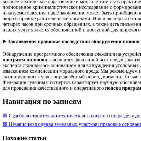
высшее техническое образование и многолетний стаж практиче
полноценное криминалистическое исследование с формирован
наказуемого деяния, наше заключение может быть приобщено 
бюро и правоохранительными органами. Наши эксперты готовы 
четырёх часов при срочных обращениях, а также дать письме
наших услуг является обоснованной и доступной для широкого 
▶️
Заключение: правовые последствия обнаружения шпионс
Обнаружение программного обеспечения слежения на устройств
программ шпионов
завершился фиксацией всех следов, заказч
эксперта становилось основанием для возбуждения уголовных 
взысканием компенсации морального вреда. Мы рекомендуем 
активирующиеся через определённый период времени. Только 
Федерация судебных экспертов гарантирует научную обоснован
для проведения качественного и оперативного
поиска програ
Навигация по записям
🟥 Судебная строительно-техническая экспертиза по разделу д
🟩 Независимая оценка земельных участков: правовые основан
Похожие статьи