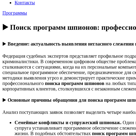
Контакты
Программы
▶️ Поиск программ шпионов: профессио
▶️
Введение: актуальность выявления негласного слежения
Федерация судебных экспертов представляет профильное подр
криминалистики. В современном цифровом обществе проблема
сталкиваются с ситуациями, когда на их персональные компью
специальное программное обеспечение, предназначенное для с
методики выявления угроз и демонстрирует практические прим
профессионального
поиска программ шпионов
на любых типа
корпоративных клиентов, столкнувшихся с незаконным слежен
▶️
Основные причины обращения для поиска программ шп
Анализ поступающих заявок позволяет выделить четыре наибо
Семейные конфликты и супружеский шпионаж.
Один 
супруга устанавливает программное обеспечение слежен
жизни. В подобных обстоятельствах
поиск программ ш