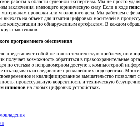
ской работы в области судебной экспертизы. Мы не просто удал
ием заключения, имеющего юридическую силу. Если в ходе
поис
к материалам проверки или уголовного дела. Мы работаем с фи
выехать на объект для изъятия цифровых носителей в процессу
нные консультации по обнаруженным артефактам. В каждом обра
круга заказчиков.
кого программного обеспечения
е представляет собой не только техническую проблему, но и ю
ик получает возможность обратиться в правоохранительные орга
дел по статьям о неправомерном доступе к компьютерной информ
не откладывать исследование при малейших подозрениях. Мног
своевременное и квалифицированное вмешательство позволяет с
ность, процессуальную корректность и техническую безупречно
мм шпионов
на любых цифровых устройствах.
омовладения
ия