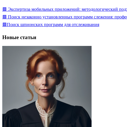
🟩 Экспертиза мобильных приложений: методологический подх
🟩 Поиск незаконно установленных программ слежения: профе
🟩Поиск шпионских программ для отслеживания
Новые статьи