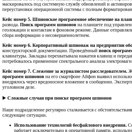
маскировалось под системную службу обновлений и активиров
переустановки операционной системы с полным форматировани
Кейс номер 5. Шпионское программное обеспечение на план
развода.
Поиск программ шпионов
на планшете под управлен
геолокации и контактам в фоновом режиме. Данные отправляли
сбора информации о несовершеннолетнем.
Кейс номер 6. Корпоративный шпионаж на предприятии о
конструкторской документации. Проведённый
поиск програм
клавиатуры. Закладка перехватывала нажатия клавиш и передав
потребовалось применение спектрального анализа электромаг
Кейс номер 7. Слежение за журналистом расследователем.
Жу
программ шпионов
на его смартфоне Айфон выявил использов
внедрялось через вредоносное вложение в сообщении. Эксперти
уголовном деле.
▶️
Сложные случаи при поиске программ шпионов
Наше подразделение регулярно сталкивается с обстоятельств
следующие ситуации.
Использование технологий бесфайлового внедрения.
С
работает исключительно в оперативной памяти, использ