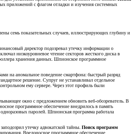
ных приложений с флагом отладки и изучения системных
влены семь показательных случаев, иллюстрирующих глубину и
Финансовый директор подозревал утечку информации о
ключал низкоуровневое чтение секторов жесткого диска в
троллера хранения данных. Шпионское программное
бами на аномальное поведение смартфона: быстрый разряд
андартное решение. Супруг не устанавливал отдельное
нтрольном ему сервере. Через этот профиль были
ывающее окно с предложением обновить веб-обозреватель. В
оносное программное обеспечение внедрилось в память
а одноразовых паролей. Шпионская программа работала
 заподозрил утечку адвокатской тайны.
Поиск программ
рирования. Вредоносное программное обеспечение