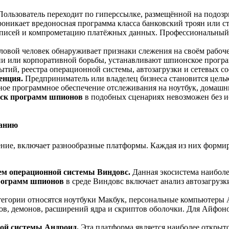
Пользователь переходит по гиперссылке, размещённой на подозр
проникает вредоносная программа класса банковский троян или
 записей и компрометацию платёжных данных. Профессиональны
ловой человек обнаруживает признаки слежения на своём рабо
и или корпоративной борьбы, устанавливают шпионское програм
ытий, реестра операционной системы, автозагрузки и сетевых с
енция.
Предприниматель или владелец бизнеса становится цель
онное программное обеспечение отслеживания на ноутбук, дома
ск программ шпионов
в подобных сценариях невозможен без 
ванию
ние, включает разнообразные платформы. Каждая из них форми
ем операционной системы Виндовс.
Данная экосистема наиболе
рограмм шпионов
в среде Виндовс включает анализ автозагрузки
тегории относятся ноутбуки Макбук, персональные компьютер
тов, демонов, расширений ядра и скриптов оболочки. Для Айфо
ой системы Андроид.
Эта платформа является наиболее открыт