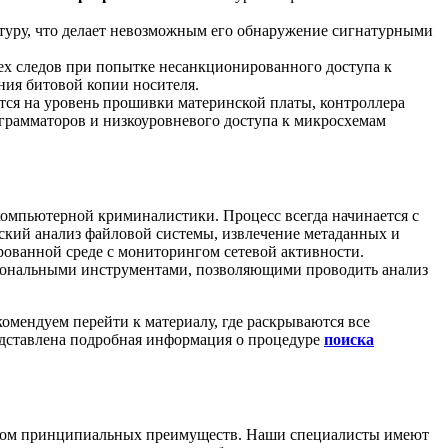
туру, что делает невозможным его обнаружение сигнатурными
х следов при попытке несанкционированного доступа к
ния битовой копии носителя.
ся на уровень прошивки материнской платы, контроллера
ограмматоров и низкоуровневого доступа к микросхемам
омпьютерной криминалистики. Процесс всегда начинается с
ский анализ файловой системы, извлечение метаданных и
рованной среде с мониторингом сетевой активности.
иональными инструментами, позволяющими проводить анализ
омендуем перейти к материалу, где раскрываются все
едставлена подробная информация о процедуре
поиска
рядом принципиальных преимуществ. Наши специалисты имеют