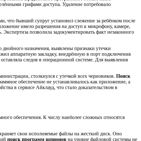
делёнными грифами доступа. Удаление потребовало
и, что бывший супруг установил слежение за ребёнком после
ожение имело разрешения на доступ к микрофону, камере,
ь. Экспертиза позволила задокументировать факт незаконного
 двойного назначения, выявлены признаки утечки
ужил аппаратную закладку, внедрённую в порт подключения
 оставляла следов в операционной системе. Для выявления
инистрации, столкнулся с утечкой всех черновиков.
Поиск
аммное обеспечение не устанавливалось как приложение, а
ства в сервисе Айклауд, что стало доказательством в
много обеспечения. К числу наиболее сложных относятся
храняет свои исполняемые файлы на жесткий диск. Оно
ский
поиск программ шпионов
на уровне файловой системы не