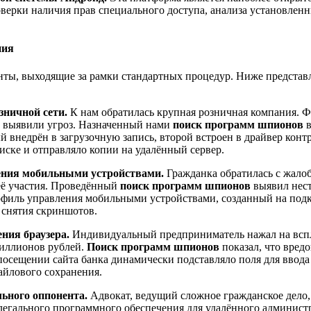
верки наличия прав специального доступа, анализа установлен
ния
енты, выходящие за рамки стандартных процедур. Ниже предста
зничной сети.
К нам обратилась крупная розничная компания. 
е выявили угроз. Назначенный нами
поиск программ шпионов
в
 внедрён в загрузочную запись, второй встроен в драйвер кон
ске и отправляло копии на удалённый сервер.
ления мобильными устройствами.
Гражданка обратилась с жало
её участия. Проведённый
поиск программ шпионов
выявил нест
филь управления мобильными устройствами, созданный на подко
 снятия скриншотов.
ния браузера.
Индивидуальный предприниматель нажал на вспл
 миллионов рублей.
Поиск программ шпионов
показал, что вред
посещении сайта банка динамически подставляло поля для ввод
айлового сохранения.
льного оппонента.
Адвокат, ведущий сложное гражданское дело,
егального программного обеспечения для удалённого админист