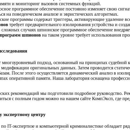
 памяти и мониторинг вызовов системных функций.
осное программное обеспечение постоянно изменяет свою сигна
ся на поведенческом анализе и эвристических алгоритмах.
кие программы содержат триггеры, активирующие удаление все
онов
требует предварительного изолирования устройства и созда
 сложных случаях шпионское программное обеспечение внедряет
 программ шпионов
на таком уровне требует использования пр
исследования
 многоуровневый подход, основанный на принципах судебной к
 модификации оригинальных данных. Затем проводится статиче
зам. После этого осуществляется динамический анализ в изоли
мпах оперативной памяти. Наша лаборатория оснащена професс
ских рекомендаций мы подготовили подробное руководство. Рек
миться с полным гидом можно на нашем сайте КомпЭксп, где пр
у экспертному центру
е по IT-экспертизе и компьютерной криминалистике обладает 