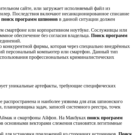
ительном сайте, или загружает исполняемый файл из
 стилер. Последствия включают несанкционированное списание
й
поиск программ шпионов
в данной ситуации должен
чем смартфоне или корпоративном ноутбуке. Сослуживцы или
мное обеспечение без согласия владельца.
Поиск программ
оединений.
ю конкурентной фирмы, которая через специально внедрённых
шний персональный компьютер или смартфон. Данный тип
использования профессиональных криминалистических
рует уникальные артефакты, требующие специфических
е распространена и наиболее уязвима для атак шпионского
, планировщика задач, записей системного реестра, точек
ы Аймак и смартфоны Айфон. На Макбуках
поиск программ
нов основными векторами слежения становятся легитимные
ой для установки приложений из сторонних источников.
Поиск