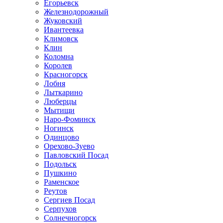
Егорьевск
Железнодорожный
Жуковский
Ивантеевка
Климовск
Клин
Коломна
Королев
Красногорск
Лобня
Лыткарино
Люберцы
Мытищи
Наро-Фоминск
Ногинск
Одинцово
Орехово-Зуево
Павловский Посад
Подольск
Пушкино
Раменское
Реутов
Сергиев Посад
Серпухов
Солнечногорск