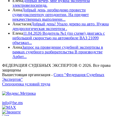
Елена
Добрый вечер, мне нужна экспертиза
электровелосипеда.
Анна
Добрый день, необходимо провести
судмедэкспертизу ортодонтии. На предмет
некачественных выполненн...
Анастасия
Добрый день! Упало дерево на авто. Нужна
дендрологическая экспертиза .
Елена
11.04.2026 Водитель №1 (по схеме) двигаясь с
небольшой скоростью на автомобиле ВАЗ 21099
объезжал...
Анна
Запрос на проведение судебной экспертизы в
рамках судебного разбирательства В производстве
Арбит...
ФЕДЕРАЦИЯ СУДЕБНЫХ ЭКСПЕРТОВ © 2026. Все права
защищены
Вышестоящая организация -
Союз "Федерация Судебных
Экспертов"
Спецоценка условий труда
info@fse.ms