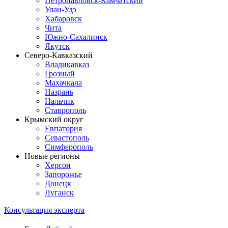
Петропавловск-Камчатский
Улан-Удэ
Хабаровск
Чита
Южно-Сахалинск
Якутск
Северо-Кавказский
Владикавказ
Грозный
Махачкала
Назрань
Нальчик
Ставрополь
Крымский округ
Евпатория
Севастополь
Симферополь
Новые регионы
Херсон
Запорожье
Донецк
Луганск
Консультация эксперта