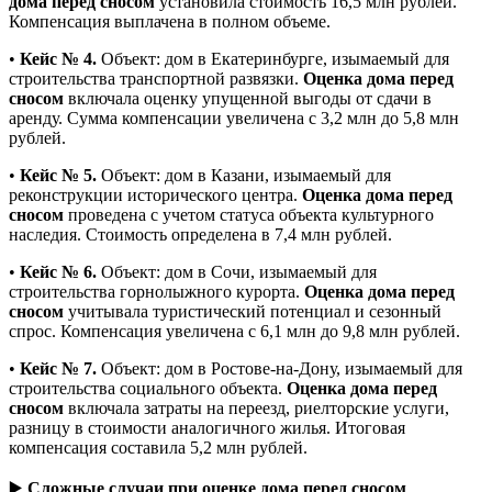
дома перед сносом
установила стоимость 16,5 млн рублей.
Компенсация выплачена в полном объеме.
•
Кейс № 4.
Объект: дом в Екатеринбурге, изымаемый для
строительства транспортной развязки.
Оценка дома перед
сносом
включала оценку упущенной выгоды от сдачи в
аренду. Сумма компенсации увеличена с 3,2 млн до 5,8 млн
рублей.
•
Кейс № 5.
Объект: дом в Казани, изымаемый для
реконструкции исторического центра.
Оценка дома перед
сносом
проведена с учетом статуса объекта культурного
наследия. Стоимость определена в 7,4 млн рублей.
•
Кейс № 6.
Объект: дом в Сочи, изымаемый для
строительства горнолыжного курорта.
Оценка дома перед
сносом
учитывала туристический потенциал и сезонный
спрос. Компенсация увеличена с 6,1 млн до 9,8 млн рублей.
•
Кейс № 7.
Объект: дом в Ростове-на-Дону, изымаемый для
строительства социального объекта.
Оценка дома перед
сносом
включала затраты на переезд, риелторские услуги,
разницу в стоимости аналогичного жилья. Итоговая
компенсация составила 5,2 млн рублей.
▶️
Сложные случаи при оценке дома перед сносом