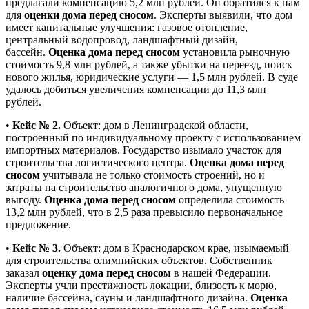
предлагали компенсацию 5,2 млн рублей. Он обратился к нам
для
оценки дома перед сносом
. Эксперты выявили, что дом
имеет капитальные улучшения: газовое отопление,
центральный водопровод, ландшафтный дизайн,
бассейн.
Оценка дома перед сносом
установила рыночную
стоимость 9,8 млн рублей, а также убытки на переезд, поиск
нового жилья, юридические услуги — 1,5 млн рублей. В суде
удалось добиться увеличения компенсации до 11,3 млн
рублей.
•
Кейс № 2.
Объект: дом в Ленинградской области,
построенный по индивидуальному проекту с использованием
импортных материалов. Государство изымало участок для
строительства логистического центра.
Оценка дома перед
сносом
учитывала не только стоимость строений, но и
затраты на строительство аналогичного дома, упущенную
выгоду.
Оценка дома перед сносом
определила стоимость
13,2 млн рублей, что в 2,5 раза превысило первоначальное
предложение.
•
Кейс № 3.
Объект: дом в Краснодарском крае, изымаемый
для строительства олимпийских объектов. Собственник
заказал
оценку дома перед сносом
в нашей Федерации.
Эксперты учли престижность локации, близость к морю,
наличие бассейна, сауны и ландшафтного дизайна.
Оценка