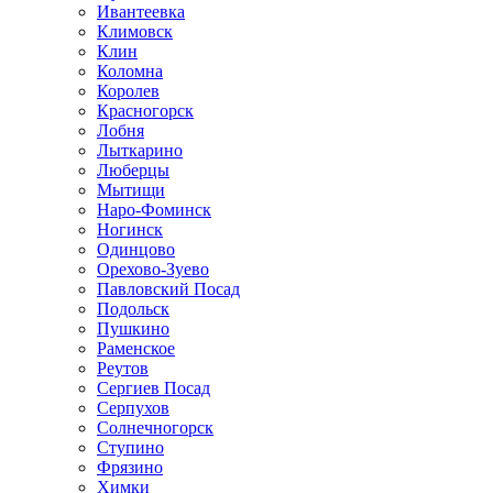
Ивантеевка
Климовск
Клин
Коломна
Королев
Красногорск
Лобня
Лыткарино
Люберцы
Мытищи
Наро-Фоминск
Ногинск
Одинцово
Орехово-Зуево
Павловский Посад
Подольск
Пушкино
Раменское
Реутов
Сергиев Посад
Серпухов
Солнечногорск
Ступино
Фрязино
Химки