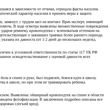
ившаяся в зависимости от отчима, отрицала факты насилия.
атический характер насилия и принять меры к защите.
, замкнут, с трудом шел на контакт. Врач-эксперт, имеющий
т помочь. В ходе осмотра выявлены множественные повреждения
 ударов ремнем), кровоподтеки с зеленоватым оттенком на
идетельствующие о заживших травмах более раннего периода.
азана их давность (от 1-2 дней до нескольких недель),
влечен к уголовной ответственности по статье 117 УК РФ
ванное освидетельствование с оценкой давности всех
боль в спине и руке, был подавлен, боялся идти в школу.
тва в школе, но при этом не травмировать ребенка
ласием. Выявлены: обширный кровоподтек на спине в области
Проведена фотофиксация. В заключении подробно описаны все
здоровью (легкий вред).