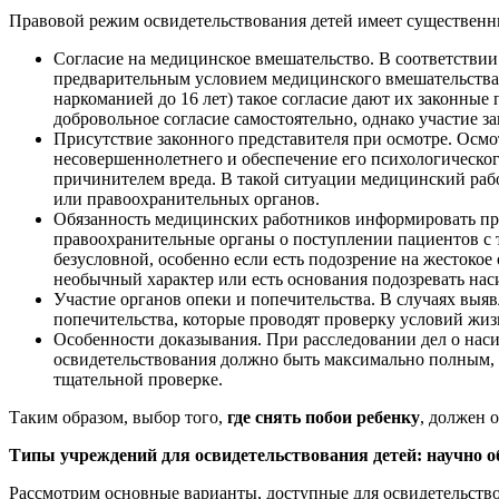
Правовой режим освидетельствования детей имеет существенны
Согласие на медицинское вмешательство. В соответствии
предварительным условием медицинского вмешательства я
наркоманией до 16 лет) такое согласие дают их законные
добровольное согласие самостоятельно, однако участие з
Присутствие законного представителя при осмотре. Осмо
несовершеннолетнего и обеспечение его психологического
причинителем вреда. В такой ситуации медицинский рабо
или правоохранительных органов.
Обязанность медицинских работников информировать пра
правоохранительные органы о поступлении пациентов с 
безусловной, особенно если есть подозрение на жестокое
необычный характер или есть основания подозревать нас
Участие органов опеки и попечительства. В случаях выя
попечительства, которые проводят проверку условий жиз
Особенности доказывания. При расследовании дел о нас
освидетельствования должно быть максимально полным, о
тщательной проверке.
Таким образом, выбор того,
где снять побои ребенку
, должен 
Типы учреждений для освидетельствования детей: научно 
Рассмотрим основные варианты, доступные для освидетельство