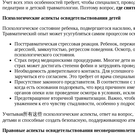
Учет всех этих особенностей требует, чтобы специалист, пров
педиатрии и детской травматологии. Поэтому вопрос,
где снят
Психологические аспекты освидетельствования детей
Психологическое состояние ребенка, подвергшегося насилию, 
Травматический опыт может усугубляться самим процессом ос
Посттравматическая стрессовая реакция. Ребенок, пережи
агрессией, замкнутостью, регрессом поведения. Осмотр, 
психологического состояния.
Страх перед медицинскими процедурами. Многие дети и
страх может достигать степени фобии и затруднять прове
Необходимость доверительного контакта. Для успешного 
заручиться его согласием. Это требует от врача специаль
Присутствие законного представителя. В соответствии с 
когда есть основания подозревать, что вред причинен им
органов опеки или проведение осмотра в условиях, иск
Предотвращение вторичной травматизации. Важно, чтобы
уважением к его чувству стыдливости, особенно у подрос
Учитывая所有这些 психологические аспекты, ответ на вопрос,
детьми и способные создать безопасную, поддерживающую атм
Правовые аспекты освидетельствования несовершеннолет