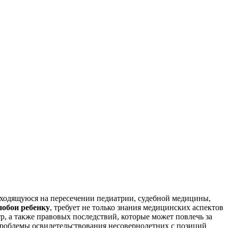
ходящуюся на пересечении педиатрии, судебной медицины,
 побои ребенку
, требует не только знания медицинских аспектов
р, а также правовых последствий, которые может повлечь за
проблемы освидетельствования несовернолетних с позиций