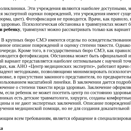
поликлиники. Эти учреждения являются наиболее доступными, м
ния экспертной оценки повреждений, эти учреждения имеют сущ
форма, цвет). Фотофиксация не проводится. Врачи, как правило,
здоровью. Психологическая обстановка в травмпунктах может бы
ои ребенку
, травмпункт можно рассматривать только как вариан
. В крупных бюро СМЭ имеются отделы по освидетельствованию
нное описание повреждений и оценку степени тяжести. Однако до
череди. Кроме того, в государственных бюро СМЭ, как правило,
проводится фотофиксация. Обстановка может быть официальной и
вариант представляется наиболее оптимальным с научной точки
трах, как АНО «Центр медицинских экспертиз», работают врачи-
владеют методиками, позволяющими минимизировать психологиче
новке, в присутствии законного представителя, по предварител
пользованием масштабной линейки. В заключении дается подроб
лючение о степени тяжести вреда здоровью. Заключение оформля
ом, если ребенок не может посетить центр по состоянию здоров
иках есть детские травматологи, хирурги, созданы комфортные у
цины и не дают экспертных заключений. Описание повреждений
учения медицинской помощи, но не для создания доказательной 
ающим всем требованиям, является обращение в специализиров
ка