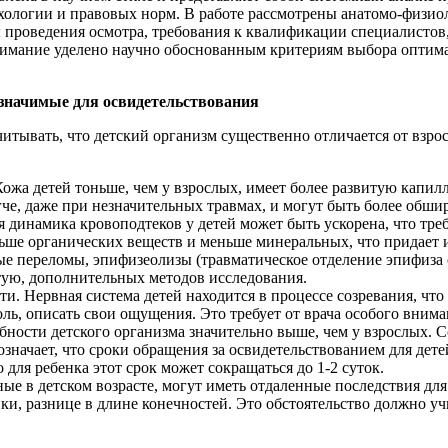
хологии и правовых норм. В работе рассмотрены анатомо-физио
 проведения осмотра, требования к квалификации специалистов,
нимание уделено научно обоснованным критериям выбора оптима
 значимые для освидетельствования
читывать, что детский организм существенно отличается от взро
жа детей тоньше, чем у взрослых, имеет более развитую капилл
гче, даже при незначительных травмах, и могут быть более обш
я динамика кровоподтеков у детей может быть ускорена, что тр
ьше органических веществ и меньше минеральных, что придает 
 переломы, эпифизеолизы (травматическое отделение эпифиза о
тую, дополнительных методов исследования.
. Нервная система детей находится в процессе созревания, что
оль, описать свои ощущения. Это требует от врача особого вним
ости детского организма значительно выше, чем у взрослых. Сса
означает, что сроки обращения за освидетельствованием для дете
 для ребенка этот срок может сокращаться до 1-2 суток.
е в детском возрасте, могут иметь отдаленные последствия для 
ки, разнице в длине конечностей. Это обстоятельство должно уч