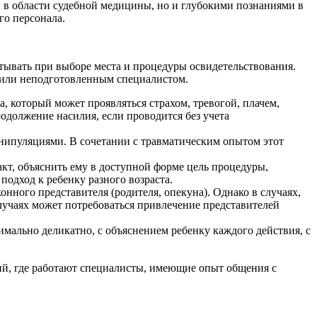
и в области судебной медицины, но и глубокими познаниями в
го персонала.
тывать при выборе места и процедуры освидетельствования.
е или неподготовленным специалистом.
а, который может проявляться страхом, тревогой, плачем,
одолжение насилия, если проводится без учета
нипуляциями. В сочетании с травматическим опытом этот
кт, объяснить ему в доступной форме цель процедуры,
подход к ребенку разного возраста.
онного представителя (родителя, опекуна). Однако в случаях,
случаях может потребоваться привлечение представителей
ально деликатно, с объяснением ребенку каждого действия, с
ний, где работают специалисты, имеющие опыт общения с