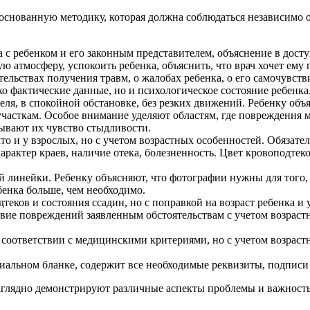
основанную методику, которая должна соблюдаться независимо о
 с ребенком и его законным представителем, объяснение в дост
 атмосферу, успокоить ребенка, объяснить, что врач хочет ему 
ельствах получения травм, о жалобах ребенка, о его самочувств
о фактические данные, но и психологическое состояние ребенка
ля, в спокойной обстановке, без резких движений. Ребенку объ
часткам. Особое внимание уделяют областям, где повреждения 
тывают их чувство стыдливости.
о и у взрослых, но с учетом возрастных особенностей. Обязате
характер краев, наличие отека, болезненность. Цвет кровоподтек
 линейки. Ребенку объясняют, что фотографии нужны для того, 
енка больше, чем необходимо.
теков и состояния ссадин, но с поправкой на возраст ребенка и
вие повреждений заявленным обстоятельствам с учетом возраст
в соответствии с медицинскими критериями, но с учетом возрас
иальном бланке, содержит все необходимые реквизиты, подписи 
наглядно демонстрируют различные аспекты проблемы и важност