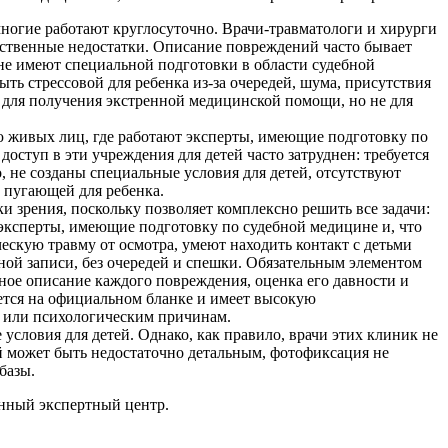
ногие работают круглосуточно. Врачи-травматологи и хирурги
ественные недостатки. Описание повреждений часто бывает
 не имеют специальной подготовки в области судебной
ть стрессовой для ребенка из-за очередей, шума, присутствия
т для получения экстренной медицинской помощи, но не для
 живых лиц, где работают эксперты, имеющие подготовку по
ступ в эти учреждения для детей часто затруднен: требуется
 не созданы специальные условия для детей, отсутствуют
 пугающей для ребенка.
 зрения, поскольку позволяет комплексно решить все задачи:
эксперты, имеющие подготовку по судебной медицине и, что
скую травму от осмотра, умеют находить контакт с детьми
ьной записи, без очередей и спешки. Обязательным элементом
ное описание каждого повреждения, оценка его давности и
ется на официальном бланке и имеет высокую
ья или психологическим причинам.
словия для детей. Однако, как правило, врачи этих клиник не
 может быть недостаточно детальным, фотофиксация не
базы.
анный экспертный центр.