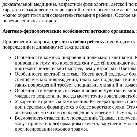
доказательной медицины, возрастной физиологии, детской пси
характер и заживление повреждений, психологические аспекты
можно обратиться для освидетельствования ребенка. Особое в
перечисленных факторов.
Анатомо-физиологические особенности детского организма,
При решении вопроса,
где снять побои ребенку
, необходимо у
повреждений и динамику их заживления.
Особенности кожных покровов и подкожной клетчатки. Ко
приводит к тому, что кровоподтеки у детей возникают ле
протекают значительно быстрее, чем у взрослых. Цветова
Особенности костной системы. Кости детей содержат бол
специфических повреждений, таких как поднадкостничные
таких повреждений требует специальных знаний и, зачас
Особенности нервной системы и болевой чувствительности
младшего возраста, не всегда могут точно локализовать б
Ускоренные процессы заживления. Регенераторные способн
при переломах формируется в более короткие сроки. Это 
оптимальным считается обращение в течение 1-3 суток, то
Возможность отдаленных последствий. Травмы, полученны
могут привести к деформациям скелета, нарушениям осан
прогнозировании исходов травмы.