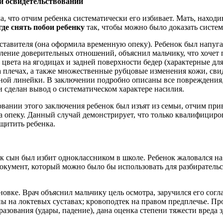
ри освидетельствовании
ла, что отчим ребенка систематически его избивает. Мать, наход
где снять побои ребенку
так, чтобы можно было доказать систем
тавителя (она оформила временную опеку). Ребенок был напуган
овление доверительных отношений, объяснил мальчику, что хоче
вета на ягодицах и задней поверхности бедер (характерные для
на плечах, а также множественные рубцовые изменения кожи, св
й линейки. В заключении подробно описаны все повреждения, ук
 сделан вывод о систематическом характере насилия.
вании этого заключения ребенок был изъят из семьи, отчим при
а опеку. Данный случай демонстрирует, что только квалифициро
щитить ребенка.
ак сын был избит одноклассником в школе. Ребенок жаловался на 
документ, который можно было бы использовать для разбирательс
овке. Врач объяснил мальчику цель осмотра, заручился его сог
ины на локтевых суставах; кровоподтек на правом предплечье. 
разования (удары, падение), дана оценка степени тяжести вреда 