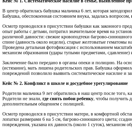
Кейс № 1. Систематическое насилие в семье, выявленное п
В центр обратилась бабушка мальчика 6 лет, которая заподозри
Бабушка, обеспокоенная состоянием внука, задалась вопросом,
Осмотр проводился в присутствии бабушки как законного предс
опыт работы с детьми, потратил значительное время на устан
различной давности: свежие кровоподтеки багрово-синюшного ц
спине (давность около недели), старые желтоватые гематомы 
Проведена детальная фотофиксация с использованием масштабно
механизм образования (удары тупыми предметами, сдавление) и
Заключение было передано в органы опеки и полицию. На осно
(истязание), мать лишена родительских прав. Бабушка оформил
повреждений позволило выявить систематическое насилие и за
Кейс № 2. Конфликт в школе и досудебное урегулирование
Родители мальчика 9 лет обратились в наш центр после того, к
Родители не знали,
где снять побои ребенку
, чтобы получить 
дополнительным общением с полицией.
Осмотр проводился в присутствии матери, в комфортной обстан
лопатки размерами 6 на 5 см, багрово-синюшного цвета; ссад
повреждения, указана их давность (около 1 суток), механизм об