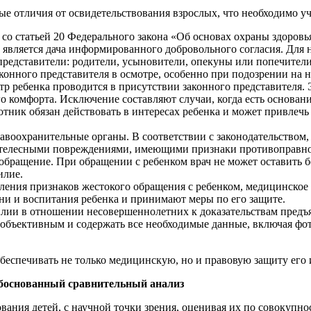
е отличия от освидетельствования взрослых, что необходимо у
 со статьей 20 Федерального закона «Об основах охраны здоров
вляется дача информированного добровольного согласия. Для н
 представители: родители, усыновители, опекуны или попечител
аконного представителя в осмотре, особенно при подозрении на 
тр ребенка проводится в присутствии законного представителя. 
 комфорта. Исключение составляют случаи, когда есть основани
тник обязан действовать в интересах ребенка и может привлечь 
воохранительные органы. В соответствии с законодательством,
телесными повреждениями, имеющими признаки противоправного
 обращение. При обращении с ребенком врач не может оставить б
илие.
вления признаков жестокого обращения с ребенком, медицинско
ни и воспитания ребенка и принимают меры по его защите.
илии в отношении несовершеннолетних к доказательствам пред
бъективным и содержать все необходимые данные, включая фото
обеспечивать не только медицинскую, но и правовую защиту его 
обоснованный сравнительный анализ
вания детей, с научной точки зрения, оценивая их по совокупн