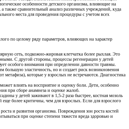
логические особенности детского организма, влияющие на
 а также сравнительный анализ различных учреждений, куда
льного места для проведения процедуры с учетом всех
слого по целому ряду параметров, влияющих на характер
ярную сеть, подкожно-жировая клетчатка более рыхлая. Это
ирными. С другой стороны, процессы регенерации у детей
ебует особого внимания при определении давности травмы.
им большую эластичность, но и создает риск возникновения
т метафиза), которые у взрослых не встречаются. Диагностика
 может влиять на восприятие и оценку боли. Дети, особенно
ания при сборе анамнеза и оценке жалоб.
дины у детей заживают в 1,5-2 раза быстрее, костная мозоль
й еще более критичны, чем для взрослых. Если для взрослого
роста и развития организма. Повреждения зон роста костей
итываться при оценке степени тяжести вреда здоровью и