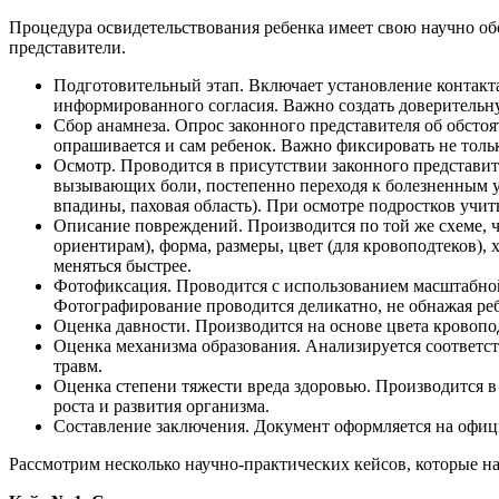
Процедура освидетельствования ребенка имеет свою научно об
представители.
Подготовительный этап. Включает установление контакта
информированного согласия. Важно создать доверительную
Сбор анамнеза. Опрос законного представителя об обстоят
опрашивается и сам ребенок. Важно фиксировать не тольк
Осмотр. Проводится в присутствии законного представите
вызывающих боли, постепенно переходя к болезненным у
впадины, паховая область). При осмотре подростков учи
Описание повреждений. Производится по той же схеме, чт
ориентирам), форма, размеры, цвет (для кровоподтеков), 
меняться быстрее.
Фотофиксация. Проводится с использованием масштабной
Фотографирование проводится деликатно, не обнажая реб
Оценка давности. Производится на основе цвета кровопод
Оценка механизма образования. Анализируется соответст
травм.
Оценка степени тяжести вреда здоровью. Производится 
роста и развития организма.
Составление заключения. Документ оформляется на офиц
Рассмотрим несколько научно-практических кейсов, которые 