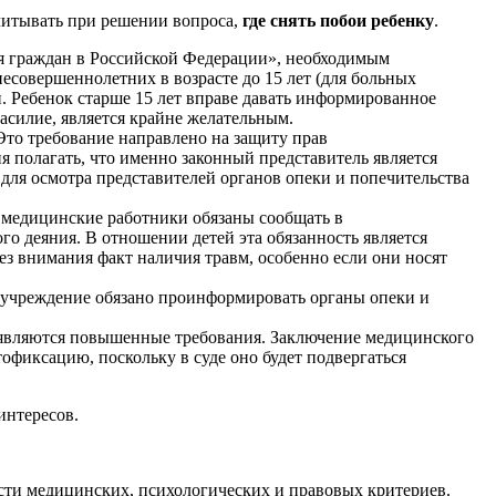
читывать при решении вопроса,
где снять побои ребенку
.
ья граждан в Российской Федерации», необходимым
есовершеннолетних в возрасте до 15 лет (для больных
и. Ребенок старше 15 лет вправе давать информированное
насилие, является крайне желательным.
Это требование направлено на защиту прав
я полагать, что именно законный представитель является
для осмотра представителей органов опеки и попечительства
 медицинские работники обязаны сообщать в
 деяния. В отношении детей эта обязанность является
ез внимания факт наличия травм, особенно если они носят
е учреждение обязано проинформировать органы опеки и
ъявляются повышенные требования. Заключение медицинского
фиксацию, поскольку в суде оно будет подвергаться
интересов.
ости медицинских, психологических и правовых критериев.