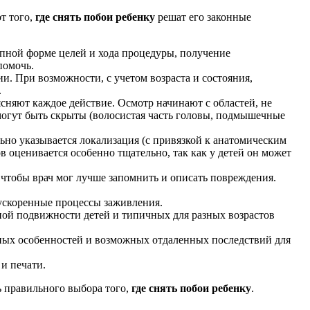
т того,
где снять побои ребенку
решат его законные
упной форме целей и хода процедуры, получение
помочь.
ии. При возможности, с учетом возраста и состояния,
.
ясняют каждое действие. Осмотр начинают с областей, не
могут быть скрыты (волосистая часть головы, подмышечные
льно указывается локализация (с привязкой к анатомическим
ов оценивается особенно тщательно, так как у детей он может
чтобы врач мог лучше запомнить и описать повреждения.
 ускоренные процессы заживления.
ной подвижности детей и типичных для разных возрастов
тных особенностей и возможных отдаленных последствий для
и печати.
ь правильного выбора того,
где снять побои ребенку
.