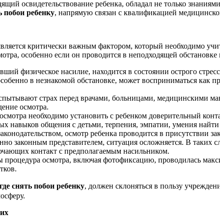
одящий освидетельствование ребенка, обладал не только знаниям
ь побои ребенку
, напрямую связан с квалификацией медицинско
является критически важным фактором, который необходимо учи
мотра, особенно если он проводится в неподходящей обстановк
вший физическое насилие, находится в состоянии острого стресс
особенно в незнакомой обстановке, может восприниматься как пр
спытывают страх перед врачами, больницами, медицинскими ма
дение осмотра.
осмотра необходимо установить с ребенком доверительный конта
ных навыков общения с детьми, терпения, эмпатии, умения найти 
законодательством, осмотр ребенка проводится в присутствии зак
енно законным представителем, ситуация осложняется. В таких 
лючающих контакт с предполагаемым насильником.
 процедура осмотра, включая фотофиксацию, проводилась максим
тков.
где снять побои ребенку
, должен склоняться в пользу учрежде
осферу.
них