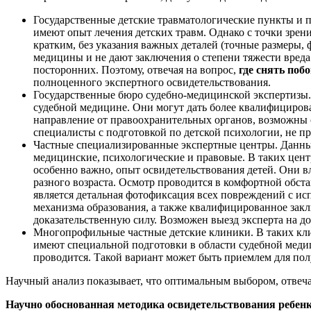
Государственные детские травматологические пункты и 
имеют опыт лечения детских травм. Однако с точки зре
кратким, без указания важных деталей (точные размеры, 
медицины и не дают заключения о степени тяжести вреда 
посторонних. Поэтому, отвечая на вопрос,
где снять поб
полноценного экспертного освидетельствования.
Государственные бюро судебно-медицинской экспертизы
судебной медицине. Они могут дать более квалифицирова
направление от правоохранительных органов, возможны о
специалисты с подготовкой по детской психологии, не 
Частные специализированные экспертные центры. Данный 
медицинские, психологические и правовые. В таких цен
особенно важно, опыт освидетельствования детей. Они 
разного возраста. Осмотр проводится в комфортной обста
является детальная фотофиксация всех повреждений с ис
механизма образования, а также квалифицированное зак
доказательственную силу. Возможен выезд эксперта на д
Многопрофильные частные детские клиники. В таких клин
имеют специальной подготовки в области судебной меди
проводится. Такой вариант может быть приемлем для пол
Научный анализ показывает, что оптимальным выбором, отвеч
Научно обоснованная методика освидетельствования ребен