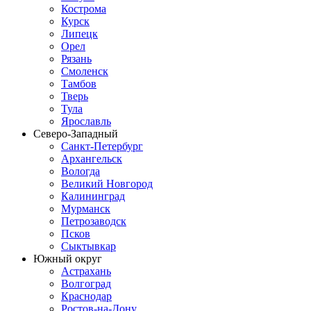
Кострома
Курск
Липецк
Орел
Рязань
Смоленск
Тамбов
Тверь
Тула
Ярославль
Северо-Западный
Санкт-Петербург
Архангельск
Вологда
Великий Новгород
Калининград
Мурманск
Петрозаводск
Псков
Сыктывкар
Южный округ
Астрахань
Волгоград
Краснодар
Ростов-на-Дону