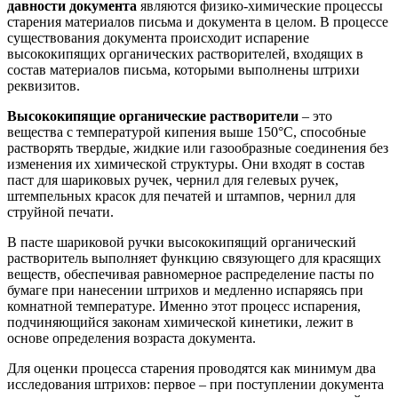
давности документа
являются физико-химические процессы
старения материалов письма и документа в целом. В процессе
существования документа происходит испарение
высококипящих органических растворителей, входящих в
состав материалов письма, которыми выполнены штрихи
реквизитов.
Высококипящие органические растворители
– это
вещества с температурой кипения выше 150°С, способные
растворять твердые, жидкие или газообразные соединения без
изменения их химической структуры. Они входят в состав
паст для шариковых ручек, чернил для гелевых ручек,
штемпельных красок для печатей и штампов, чернил для
струйной печати.
В пасте шариковой ручки высококипящий органический
растворитель выполняет функцию связующего для красящих
веществ, обеспечивая равномерное распределение пасты по
бумаге при нанесении штрихов и медленно испаряясь при
комнатной температуре. Именно этот процесс испарения,
подчиняющийся законам химической кинетики, лежит в
основе определения возраста документа.
Для оценки процесса старения проводятся как минимум два
исследования штрихов: первое – при поступлении документа