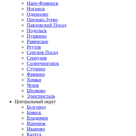
Наро-Фоминск
Ногинск
Одинцово
Орехово-Зуево
Павловский Посад
Подольск
Пушкино
Раменское
Реутов
Сергиев Посад
Серпухов
Солнечногорск
Ступино
Фрязино
Химки
Чехов
Щелково
Электросталь
Центральный округ
Белгород
Брянск
Владимир
Воронеж
Иваново
Калуга