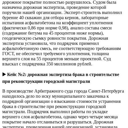
дорожное покрытие полностью разрушилось. Судом была
назначена дорожная экспертиза, проведение которой
поручили нашей организации. Эксперт-строитель выполнил
бурение 40 скважин для отбора кернов, лабораторные
испытания асфальтобетона на коэффициент уплотнения
(фактически 0,86 при норме 0,98), анализ состава смеси
(содержание битума на 45 процентов ниже нормы),
геодезическую съемку ровности покрытия. Дорожная
экспертиза установила, что подрядчик применил
асфальтобетонную смесь, не соответствующую требованиям
ГОСТ, не обеспечил требуемого уплотнения, толщина
верхнего слоя на 55 процентов меньше проектной. Суд
взыскал с подрядчика 350 миллионов рублей.
▶️
Кейс №2: дорожная экспертиза брака в строительстве
при реконструкции городской магистрали
В производстве Арбитражного суда города Санкт-Петербурга
находилось дело по иску муниципального заказчика к
подрядной организации о взыскании стоимости устранения
брака в строительстве при реконструкции городской
магистрали. Подрядчик выполнил работы по укладке
верхнего слоя асфальтобетона, однако через четыре месяца
покрытие начало отслаиваться и разрушаться. Дорожная
экспертиза, проведенная нашей организацией, установила,