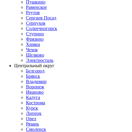
Пушкино
Раменское
Реутов
Сергиев Посад
Серпухов
Солнечногорск
Ступино
Фрязино
Химки
Чехов
Щелково
Электросталь
Центральный округ
Белгород
Брянск
Владимир
Воронеж
Иваново
Калуга
Кострома
Курск
Липецк
Орел
Рязань
Смоленск