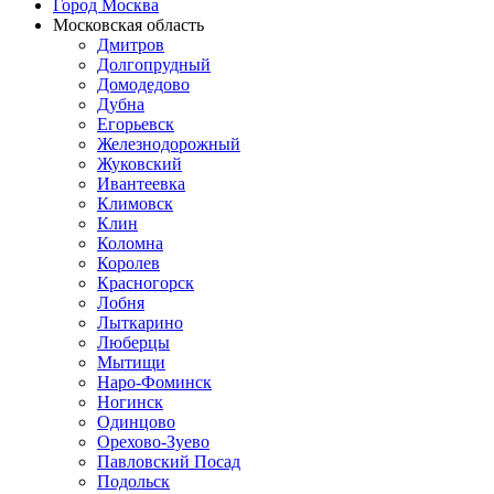
Город Москва
Московская область
Дмитров
Долгопрудный
Домодедово
Дубна
Егорьевск
Железнодорожный
Жуковский
Ивантеевка
Климовск
Клин
Коломна
Королев
Красногорск
Лобня
Лыткарино
Люберцы
Мытищи
Наро-Фоминск
Ногинск
Одинцово
Орехово-Зуево
Павловский Посад
Подольск