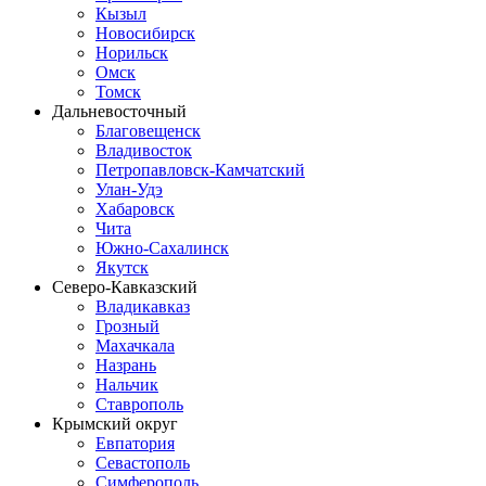
Кызыл
Новосибирск
Норильск
Омск
Томск
Дальневосточный
Благовещенск
Владивосток
Петропавловск-Камчатский
Улан-Удэ
Хабаровск
Чита
Южно-Сахалинск
Якутск
Северо-Кавказский
Владикавказ
Грозный
Махачкала
Назрань
Нальчик
Ставрополь
Крымский округ
Евпатория
Севастополь
Симферополь