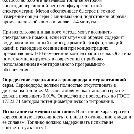
0,0150% до 5,00% в дизельном топливе методом
энергодисперсионной рентгенофлуоресцентной
спектрометрии. Метод обеспечивает быстрое и точное
измерение общей серы с минимальной подготовкой образца,
время анализа обычно составляет 2-4 минуты.
При использовании данного метода могут возникать
спектральные помехи, если испытуемый образец содержит
воду, алкилированный свинец, кремний, фосфор, кальций,
калий и галоидные соединения при концентрациях,
превышающих 1/10 измеренной концентрации серы. Оба типа
помех компенсируются в современных приборах
использованием вмонтированного программного
обеспечения.
Определение содержания сероводорода и меркаптановой
серы.
Сероводород должен полностью отсутствовать в
дизельном топливе. Массовая доля меркаптановой серы не
должна превышать 0,01%. Определение проводится по ГОСТ
17323-71 методом потенциометрического титрования.
Испытание на медной пластинке.
Испытание характеризует
коррозионную агрессивность топлива по отношению к меди и
её сплавам. Топливо должно выдерживать испытание,
соответствуя классу 1.