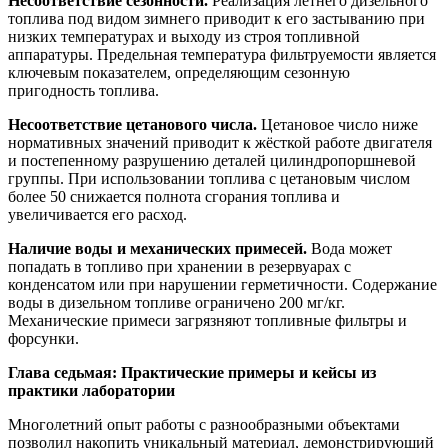
Несоответствие сезонности.
Реализация летнего дизельного
топлива под видом зимнего приводит к его застыванию при
низких температурах и выходу из строя топливной
аппаратуры. Предельная температура фильтруемости является
ключевым показателем, определяющим сезонную
пригодность топлива.
Несоответствие цетанового числа.
Цетановое число ниже
нормативных значений приводит к жёсткой работе двигателя
и постепенному разрушению деталей цилиндропоршневой
группы. При использовании топлива с цетановым числом
более 50 снижается полнота сгорания топлива и
увеличивается его расход.
Наличие воды и механических примесей.
Вода может
попадать в топливо при хранении в резервуарах с
конденсатом или при нарушении герметичности. Содержание
воды в дизельном топливе ограничено 200 мг/кг.
Механические примеси загрязняют топливные фильтры и
форсунки.
Глава седьмая: Практические примеры и кейсы из
практики лаборатории
Многолетний опыт работы с разнообразными объектами
позволил накопить уникальный материал, демонстрирующий