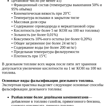
Цетановое число (не менее 45)
• Фракционный состав (температуры выкипания 50% и
95% объёма)
• Кинематическая вязкость при 20°С
• Температура вспышки в закрытом тигле
• Массовая доля серы
• Содержание сероводорода и меркаптановой серы
• Кислотность (не более 5 мг КОН на 100 мл топлива)
• Зольность (не более 0,01%)
• Коксуемость 10%-ного остатка (не более 0,20%)
• Общее загрязнение (не более 24 мг/кг)
• Содержание воды (не более 200 мг/кг)
• Предельная температура фильтруемости
• Плотность при 15°С
В дизельном топливе всех марок после пяти лет хранения
допускается увеличение кислотности на 1 мг КОН на 100 мл
топлива.
Основные виды фальсификации дизельного топлива.
Экспертная практика выделяет следующие основные способы
фальсификации дизельного топлива:
Разбавление более дешёвыми компонентами
—
добавление в топливо газойля, прямогонного бензина,
газового конденсата, печного топлива