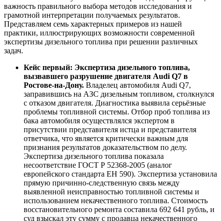
важность правильного выбора методов исследования и
грамотной интерпретации получаемых результатов.
Представляем семь характерных примеров из нашей
практики, иллюстрирующих возможности современной
экспертизы дизельного топлива при решении различных
задач.
Кейс первый: Экспертиза дизельного топлива,
вызвавшего разрушение двигателя Audi Q7 в
Ростове-на-Дону.
Владелец автомобиля Audi Q7,
заправившись на АЗС дизельным топливом, столкнулся
с отказом двигателя. Диагностика выявила серьёзные
проблемы топливной системы. Отбор проб топлива из
бака автомобиля осуществлялся экспертом в
присутствии представителя истца и представителя
ответчика, что является критически важным для
признания результатов доказательством по делу.
Экспертиза дизельного топлива показала
несоответствие ГОСТ Р 52368-2005 (аналог
европейского стандарта ЕН 590). Экспертиза установила
прямую причинно-следственную связь между
выявленной неисправностью топливной системы и
использованием некачественного топлива. Стоимость
восстановительного ремонта составила 692 641 рубль, и
суд взыскал эту сумму с продавца некачественного