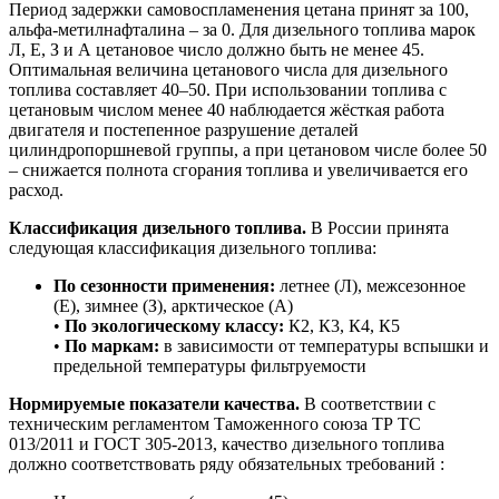
Период задержки самовоспламенения цетана принят за 100,
альфа-метилнафталина – за 0. Для дизельного топлива марок
Л, Е, З и А цетановое число должно быть не менее 45.
Оптимальная величина цетанового числа для дизельного
топлива составляет 40–50. При использовании топлива с
цетановым числом менее 40 наблюдается жёсткая работа
двигателя и постепенное разрушение деталей
цилиндропоршневой группы, а при цетановом числе более 50
– снижается полнота сгорания топлива и увеличивается его
расход.
Классификация дизельного топлива.
В России принята
следующая классификация дизельного топлива:
По сезонности применения:
летнее (Л), межсезонное
(Е), зимнее (З), арктическое (А)
•
По экологическому классу:
К2, К3, К4, К5
•
По маркам:
в зависимости от температуры вспышки и
предельной температуры фильтруемости
Нормируемые показатели качества.
В соответствии с
техническим регламентом Таможенного союза ТР ТС
013/2011 и ГОСТ 305-2013, качество дизельного топлива
должно соответствовать ряду обязательных требований :