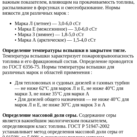
важным показателем, влияющим на прокачиваемость топлива,
распыливание в форсунках и смесеобразование. Нормы
вязкости для различных марок :
Марка Л (летнее) — 3,0-6,0 сСт
• Марка Е (межсезонное) — 3,0-6,0 сСт
• Марка З (зимнее) — 1,8-5,0 сСт
• Марка А (арктическое) — 1,5-4,0 сСт
Определение температуры вспышки в закрытом тигле.
Температура вспышки характеризует пожаровзрывоопасность
топлива и его фракционный состав. Определение проводится
по ГОСТ 6356-75. Нормы температуры вспышки для
различных марок и областей применения :
Для тепловозных и судовых дизелей и газовых турбин
— не ниже 62°С для марок Л и Е, не ниже 40°С для
марки З, не ниже 35°С для марки А
• Для дизелей общего назначения — не ниже 40°С для
марок Л и Е, не ниже 30°С для марок З и А
Определение массовой доли серы.
Содержание серы
является важнейшим экологическим показателем,
определяющим класс топлива. ГОСТ Р 51947-2002
устанавливает метод определения массовой доли серы от