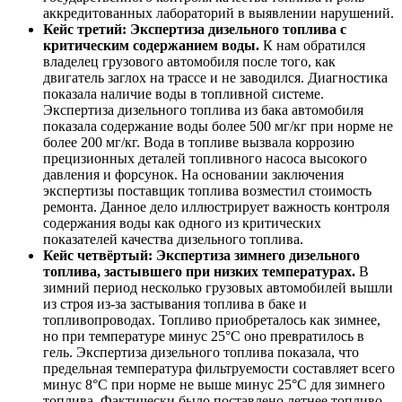
аккредитованных лабораторий в выявлении нарушений.
Кейс третий: Экспертиза дизельного топлива с
критическим содержанием воды.
К нам обратился
владелец грузового автомобиля после того, как
двигатель заглох на трассе и не заводился. Диагностика
показала наличие воды в топливной системе.
Экспертиза дизельного топлива из бака автомобиля
показала содержание воды более 500 мг/кг при норме не
более 200 мг/кг. Вода в топливе вызвала коррозию
прецизионных деталей топливного насоса высокого
давления и форсунок. На основании заключения
экспертизы поставщик топлива возместил стоимость
ремонта. Данное дело иллюстрирует важность контроля
содержания воды как одного из критических
показателей качества дизельного топлива.
Кейс четвёртый: Экспертиза зимнего дизельного
топлива, застывшего при низких температурах.
В
зимний период несколько грузовых автомобилей вышли
из строя из-за застывания топлива в баке и
топливопроводах. Топливо приобреталось как зимнее,
но при температуре минус 25°С оно превратилось в
гель. Экспертиза дизельного топлива показала, что
предельная температура фильтруемости составляет всего
минус 8°С при норме не выше минус 25°С для зимнего
топлива. Фактически было поставлено летнее топливо