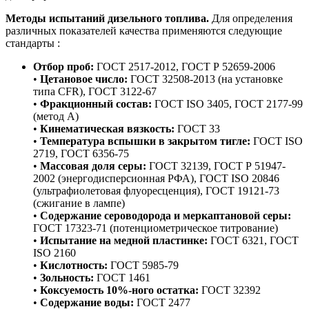
Методы испытаний дизельного топлива.
Для определения
различных показателей качества применяются следующие
стандарты :
Отбор проб:
ГОСТ 2517-2012, ГОСТ Р 52659-2006
•
Цетановое число:
ГОСТ 32508-2013 (на установке
типа CFR), ГОСТ 3122-67
•
Фракционный состав:
ГОСТ ISO 3405, ГОСТ 2177-99
(метод А)
•
Кинематическая вязкость:
ГОСТ 33
•
Температура вспышки в закрытом тигле:
ГОСТ ISO
2719, ГОСТ 6356-75
•
Массовая доля серы:
ГОСТ 32139, ГОСТ Р 51947-
2002 (энергодисперсионная РФА), ГОСТ ISO 20846
(ультрафиолетовая флуоресценция), ГОСТ 19121-73
(сжигание в лампе)
•
Содержание сероводорода и меркаптановой серы:
ГОСТ 17323-71 (потенциометрическое титрование)
•
Испытание на медной пластинке:
ГОСТ 6321, ГОСТ
ISO 2160
•
Кислотность:
ГОСТ 5985-79
•
Зольность:
ГОСТ 1461
•
Коксуемость 10%-ного остатка:
ГОСТ 32392
•
Содержание воды:
ГОСТ 2477