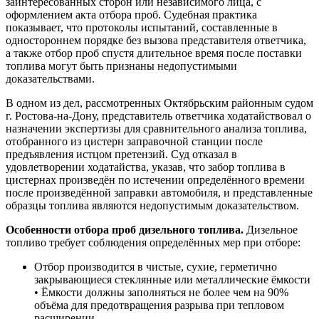
заинтересованных сторон или независимого лица, с
оформлением акта отбора проб. Судебная практика
показывает, что протоколы испытаний, составленные в
одностороннем порядке без вызова представителя ответчика,
а также отбор проб спустя длительное время после поставки
топлива могут быть признаны недопустимыми
доказательствами.
В одном из дел, рассмотренных Октябрьским районным судом
г. Ростова-на-Дону, представитель ответчика ходатайствовал о
назначении экспертизы для сравнительного анализа топлива,
отобранного из цистерн заправочной станции после
предъявления истцом претензий. Суд отказал в
удовлетворении ходатайства, указав, что забор топлива в
цистернах произведён по истечении определённого времени
после произведённой заправки автомобиля, и представленные
образцы топлива являются недопустимым доказательством.
Особенности отбора проб дизельного топлива.
Дизельное
топливо требует соблюдения определённых мер при отборе:
Отбор производится в чистые, сухие, герметично
закрывающиеся стеклянные или металлические ёмкости
• Ёмкости должны заполняться не более чем на 90%
объёма для предотвращения разрыва при тепловом
расширении