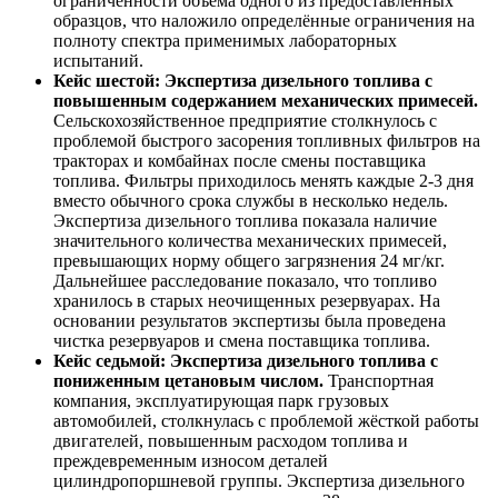
ограниченности объёма одного из предоставленных
образцов, что наложило определённые ограничения на
полноту спектра применимых лабораторных
испытаний.
Кейс шестой: Экспертиза дизельного топлива с
повышенным содержанием механических примесей.
Сельскохозяйственное предприятие столкнулось с
проблемой быстрого засорения топливных фильтров на
тракторах и комбайнах после смены поставщика
топлива. Фильтры приходилось менять каждые 2-3 дня
вместо обычного срока службы в несколько недель.
Экспертиза дизельного топлива показала наличие
значительного количества механических примесей,
превышающих норму общего загрязнения 24 мг/кг.
Дальнейшее расследование показало, что топливо
хранилось в старых неочищенных резервуарах. На
основании результатов экспертизы была проведена
чистка резервуаров и смена поставщика топлива.
Кейс седьмой: Экспертиза дизельного топлива с
пониженным цетановым числом.
Транспортная
компания, эксплуатирующая парк грузовых
автомобилей, столкнулась с проблемой жёсткой работы
двигателей, повышенным расходом топлива и
преждевременным износом деталей
цилиндропоршневой группы. Экспертиза дизельного