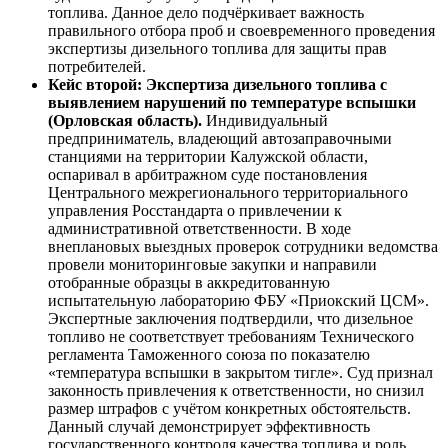
топлива. Данное дело подчёркивает важность
правильного отбора проб и своевременного проведения
экспертизы дизельного топлива для защиты прав
потребителей.
Кейс второй: Экспертиза дизельного топлива с
выявлением нарушений по температуре вспышки
(Орловская область).
Индивидуальный
предприниматель, владеющий автозаправочными
станциями на территории Калужской области,
оспаривал в арбитражном суде постановления
Центрального межрегионального территориального
управления Росстандарта о привлечении к
административной ответственности. В ходе
внеплановых выездных проверок сотрудники ведомства
провели мониторинговые закупки и направили
отобранные образцы в аккредитованную
испытательную лабораторию ФБУ «Приокский ЦСМ».
Экспертные заключения подтвердили, что дизельное
топливо не соответствует требованиям Технического
регламента Таможенного союза по показателю
«температура вспышки в закрытом тигле». Суд признал
законность привлечения к ответственности, но снизил
размер штрафов с учётом конкретных обстоятельств.
Данный случай демонстрирует эффективность
государственного контроля качества топлива и роль