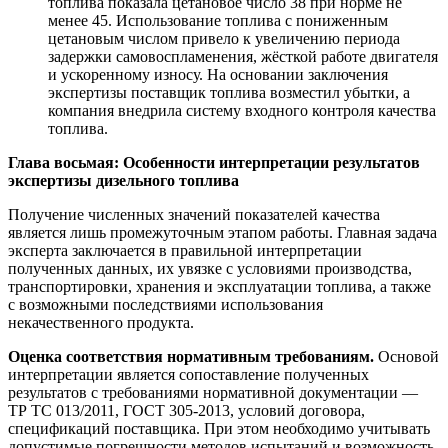
топлива показала цетановое число 38 при норме не
менее 45. Использование топлива с пониженным
цетановым числом привело к увеличению периода
задержки самовоспламенения, жёсткой работе двигателя
и ускоренному износу. На основании заключения
экспертизы поставщик топлива возместил убытки, а
компания внедрила систему входного контроля качества
топлива.
Глава восьмая: Особенности интерпретации результатов
экспертизы дизельного топлива
Получение численных значений показателей качества
является лишь промежуточным этапом работы. Главная задача
эксперта заключается в правильной интерпретации
полученных данных, их увязке с условиями производства,
транспортировки, хранения и эксплуатации топлива, а также
с возможными последствиями использования
некачественного продукта.
Оценка соответствия нормативным требованиям.
Основой
интерпретации является сопоставление полученных
результатов с требованиями нормативной документации —
ТР ТС 013/2011, ГОСТ 305-2013, условий договора,
спецификаций поставщика. При этом необходимо учитывать
допустимые погрешности методов испытаний и возможность