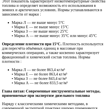
Этот показатель характеризует низкотемпературные свойства
топлива и определяет возможность его использования в
зимних и арктических условиях. Нормы устанавливаются в
зависимости от марки :
Марка Л — не выше минус 5°С
• Марка Е — не выше минус 15°С
• Марка З — не выше минус 25°С
• Марка А — не выше минус 35°С или минус 45°С
Определение плотности при 15°С.
Плотность используется
для пересчёта объёмных единиц в массовые при
коммерческих операциях, а также косвенно характеризует
фракционный и химический состав топлива. Нормы
плотности :
Марка Л — не более 863,4 кг/м³
• Марка Е — не более 863,4 кг/м³
• Марка З — не более 843,4 кг/м³
• Марка А — не более 833,5 кг/м³
Глава пятая: Современные инструментальные методы,
применяемые при экспертизе дизельного топлива
Наряду с классическими химическими методами, в
современной экспертной практике широко применяются