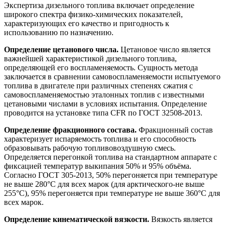
Экспертиза дизельного топлива включает определение
широкого спектра физико-химических показателей,
характеризующих его качество и пригодность к
использованию по назначению.
Определение цетанового числа.
Цетановое число является
важнейшей характеристикой дизельного топлива,
определяющей его воспламеняемость. Сущность метода
заключается в сравнении самовоспламеняемости испытуемого
топлива в двигателе при различных степенях сжатия с
самовоспламеняемостью эталонных топлив с известными
цетановыми числами в условиях испытания. Определение
проводится на установке типа CFR по ГОСТ 32508-2013.
Определение фракционного состава.
Фракционный состав
характеризует испаряемость топлива и его способность
образовывать рабочую топливовоздушную смесь.
Определяется перегонкой топлива на стандартном аппарате с
фиксацией температур выкипания 50% и 95% объёма.
Согласно ГОСТ 305-2013, 50% перегоняется при температуре
не выше 280°С для всех марок (для арктического-не выше
255°С), 95% перегоняется при температуре не выше 360°С для
всех марок.
Определение кинематической вязкости.
Вязкость является