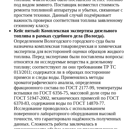
под видом зимнего. Поставщик возместил стоимость
ремонта топливной аппаратуры и убытки, связанные с
простоем техники. Данный случай подчёркивает
важность проверки соответствия топлива заявленному
сезонному классу.
Кейс пятый: Комплексная экспертиза дизельного
топлива в рамках судебного дела (Вологда).
Определением Вологодского городского суда была
назначена комплексная товароведческая и химическая
экспертиза для всесторонней оценки образцов жидкого
топлива. Перед экспертами были поставлены вопросы:
относятся ли исследуемые вещества к дизельному
топливу; соответствуют ли они требованиям ТР ТС
013/2011; содержатся ли в образцах посторонние
примеси и следы воды. Применялись методы
хроматографического анализа, определения
фракционного состава по ГОСТ 2177-99, температуры
вспышки по ГОСТ 6356-75, массовой доли серы по
ГОСТ 51947-2002, механических примесей по ГОСТ
6370-83, содержания воды по ГОСТ 14870-77.
Исследование проводилось с использованием
поверенного лабораторного оборудования высокой
точности, что гарантировало надёжность полученных
данных. Сложность работы заключалась в