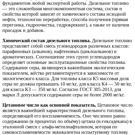
фундаментом любой экспертной работы. Дизельное топливо
— это сложнейшая многокомпонентная система, состав и
свойства которой зависят от химического состава исходной
нефти, технологии переработки, способа получения (прямая
перегонка, гидроочистка, гидрокрекинг), а также от наличия
присадок и добавок.
Химический состав дизельного топлива.
Дизельное топливо
представляет собой смесь углеводородов различных классов:
парафиновых (алканов), нафтеновых (циклоалканов) и
ароматических. Соотношение этих групп углеводородов
определяет основные эксплуатационные свойства топлива.
Содержание серы, являющееся важнейшим экологическим
показателем, жёстко регламентируется в зависимости от
экологического класса. Для топлива класса К5 массовая доля
серы не должна превышать 10 мг/кг, для класса К4 — 50 мг/кг,
для класса К3 — 350 мг/кг. Согласно ГОСТ 305-2013, для
марки Л допускается содержание серы не более 2000 мг/кг.
Цетановое число как основной показатель.
Цетановое число
является важнейшей характеристикой дизельного топлива,
определяющей его воспламеняемость. Оно численно равно
содержанию (в процентах по объёму) цетана (н-гексадекана) в
эталонной смеси с альфа-метилнафталином, которая по
самовоспламеняемости эквивалентна испытуемому топливу.